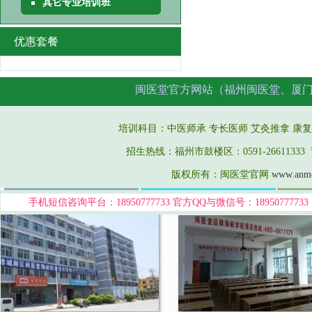
其它专业培训班
优惠套餐
闽医堂官方网站（福州闽医堂、厦
培训科目：中医师承 专长医师
艾灸推拿
康复
招生热线：福州市鼓楼区：0591-26611333 莆
版权所有：闽医堂官网
www.anm
手机短信咨询平台：18950777733
官方QQ与微信号：189507777