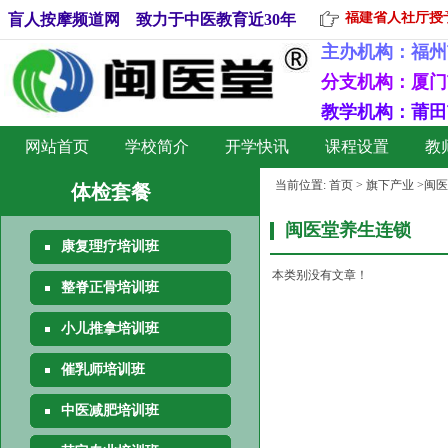
福建省人社厅授予
盲人按摩频道网 致力于中医教育近30年
主办机构：
福州
分支机构：厦门
教学机构：莆田
网站首页
学校简介
开学快讯
课程设置
教
当前位置:
首页
>
旗下产业
>
闽医
体检套餐
闽医堂养生连锁
康复理疗培训班
本类别没有文章！
整脊正骨培训班
小儿推拿培训班
催乳师培训班
中医减肥培训班