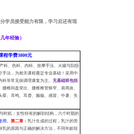
部分学员接受能力有限，学习后还有现
十几年经验）
课程学费3800元
产科、伤科、内科、按摩手法、火罐与刮痧
疗手法，为相关课程奠定专业基础！采用中
内科等常见病调理康复为主。
无基础班
包括
、腰椎间盘突出、腰椎椎管狭窄、肩周炎、
头晕、耳鸣、耳聋、癫痫、感冒、中暑、失
与时机；女性特有
的解剖结构，六个时期的
使用。
第二章：
乳汁生成的过程，乳汁的营
缺乳的原因与正确的解决方法，不同年龄段