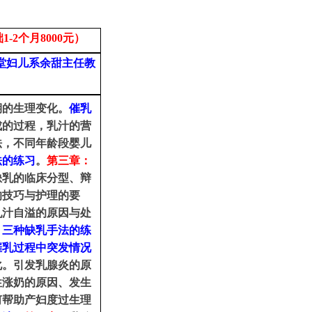
1-2个月8000元）
堂妇儿系余甜主任教
期的生理变化。
催乳
成的过程，乳汁的营
法，不同年龄段婴儿
法的练习
。
第三章：
缺乳的临床分型
、
辩
的技巧与护理的要
乳汁自溢的原因与处
。
三种缺乳手法的练
催乳过程中突发情况
化
。
引发乳腺炎的原
性涨奶的原因
、
发生
何帮助产妇度过生理