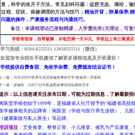
复，科学的坐月子方法。常见妇科问题：盆腔充血
、
痛经
，
输
过程
、
症状
、
保健调理的方法与技巧；
精油开背，卵巢保养
,
精
问题的操作
，产康服务流程与沟通技巧。
备注：本课程理论已录制网课，入学需先学2天理论，可复
学校有宿舍，自带被褥，水电空调一天30元。学校边上有公寓酒店，一
学习热线：0594-6555511 13959555511（微信）
欢迎加专业招生手机微信了解更多课程信息及开班通告！
学校提供自费食宿、免收学杂费、免费颁发结业
证书！
上一篇：
10月20日中医养生培训保健按摩班开学,每逢周一开新班
下一篇：
进修班：10月27日中医减肥按摩培训短期班开学
提示：以上信息请关注发布日期，可能为过期信息，了解最新招
闽医堂学校创始于1999年，是福建省人社厅授予的“福建省高技
医学健康相关的品牌有：闽医堂（学校与医疗养生连锁）、儿医
（健康家政与私人医生）等品牌。
培训项目
：
艾灸推拿、整脊正骨、小儿推拿、催乳与产后康复、
调理、养老护理、脏腑点穴、足疗火罐刮痧、中医师承、美容美