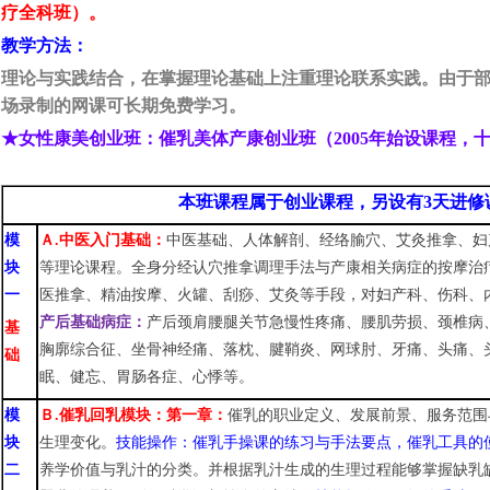
疗全科班）。
教学方法：
理论与实践结合，在掌握理论基础上注重理论联系实践。
由于
场录制的网课可长期免费学习。
★
女性康美创业
班：催乳美体产康
创业
班（
2005年始设课程，
本班课程属于创业课程，
另设有3天
进修
模
Ａ
.
中医入门基础
：
中医基础、人体解剖、经络腧穴、
艾
灸推拿、妇
块
等理论课程。全身分经认穴推拿调理手法与产康相关病症的按摩治
一
医推拿、精油按摩、火罐、刮痧、艾灸等手段，对妇产科、伤科、
产后基础
病症：
产后颈肩腰腿关节急慢性疼痛、腰肌劳损、颈椎病
基
胸廓综合征、坐骨神经痛、落枕、腱鞘炎、网球肘、牙痛、头痛、
础
眠、健忘、胃肠各症、心悸等。
模
Ｂ
.催乳回乳模块：第一章：
催乳的职业定义
、
发展前景
、
服务范围
块
生理变化。
技能操作：催乳手操课的练习
与手法要点，催乳工具的
二
养学价值与乳汁的分类。并根据乳汁生成的生理过程能够掌握缺乳