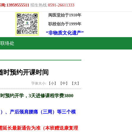
959555511
招生热线:
0591-26611333
闽医堂始于1910年
职校创办于1999年
“非物质文化遗产”
联络处
随时预约开课时间
字体大小:
【小】
【中】
【大】
时预约开学，3天进修课程
学费3800
周）、产后颈肩腰痛（三周）等三个模
若需延长最新通告为准
（本班赠送康复理