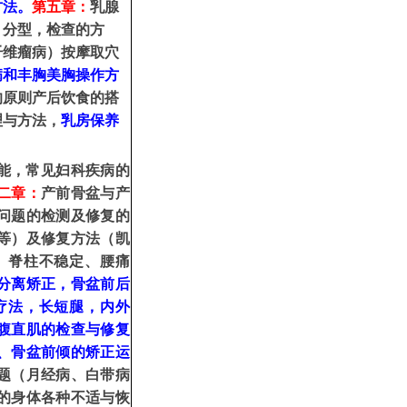
方法。
第五章：
乳腺
、
分型，检查的方
纤维瘤病）按摩取穴
病和丰胸
美胸
操作方
的原则产后饮食的搭
理与方法，
乳房保养
能，常见妇科疾病的
二章：
产前骨盆与产
问题的检测及
修复的
等）及修复方法（凯
、
脊柱不稳定
、
腰痛
分离矫正，骨盆前后
疗法，长短腿，内外
腹直肌的检查与修复
、
骨盆前倾的矫正运
题（月经病
、
白带病
的身体各种不适与恢