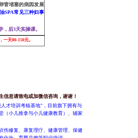
卵管堵塞的病因发展
油
SPA
常见三种妇事
学，后3天实操课。
天80-150元。
生信息请致电或加微信咨询，谢谢！
能人才培训考核基地”，目前旗下拥有与
堂（小儿推拿与小儿健康教育）、辅家
软伤修复、康复理疗、健康管理、保健
发化妆、育婴月嫂等职业培训。