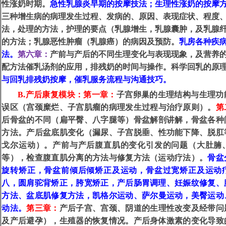
性涨奶时期
。
急性乳腺炎早期的按摩技法；生理性涨奶的按摩
三种增生病的病理发生过程
、
发病的
、
原因
、
表现症状
、
程度
法，处理的方法，护理的要点（乳腺增生，乳腺囊肿，及乳腺
的方法；乳腺恶性肿瘤（乳腺癌）的病因及预防
。
乳房各种疾
法。
第六章：
产前与产后的不同生理变化与表现现象，及营养
配方法催乳汤剂的应用，排残奶的时间与操作。科学回乳的原
与回乳排残奶按摩
，催乳服务流程与沟通技巧。
B.产后康复模块：第一章：
子宫卵巢的生理结构与生理功
误区（宫颈糜烂
、
子宫肌瘤的病理发生过程与治疗原则）。
第
后骨盆的不同（扁平臀
、
八字腿
等
）
骨盆解剖讲解，
骨盆各种
方法。产后盆底肌变化（漏尿
、
子宫脱垂
、
性功能下降
、
脱肛
戈尔运动）。产前与产后腹直肌的变化引发的问题（大肚腩
等），检查腹直肌分离的方法与修复方法（运动疗法）。
骨盆
旋转矫正，骨盆前倾后倾矫正及运动，骨盆过宽矫正及运动
八，圆肩驼背矫正，胯宽矫正，产后
肠胃调理
、
妊娠纹修复
、
方法
、盆底肌修复方法，
凯格尔运动
、萨尔曼运动，美
臀运动
动法
。
第三章：
产后子宫
、
宫颈
、
阴道的生理性改变及经带问
及产后避孕），生殖器的恢复情况。产后身体激素的变化导致