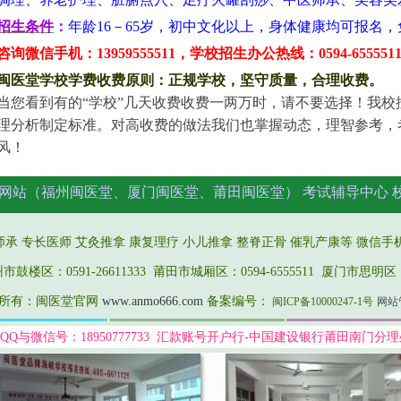
招生条件
：
年龄16－65岁，初中文化以上，身体健康均可报名
咨询微信手机：13959555511，学校招生办公热线：0594-655551
闽医堂学校学费收费原则
：正规学校，坚守质量，合理收费
。
当您看到有的“学校”几天收费
收费一两万时，请不要选择！
我
校
理分析制定标准
。对高收费的做法我们也
掌握动态，理智参考，
风！
网站（福州闽医堂、厦门闽医堂、莆田闽医堂）
考试辅导中心
师承 专长医师
艾灸推拿
康复理疗 小儿推拿 整脊正骨 催乳产康等 微信手机：18
楼区：0591-26611333 莆田市城厢区：0594-6555511 厦门市思明区：13
所有：闽医堂官网
www.anmo666.com
备案编号：
闽ICP备10000247-1号
网站
QQ与微信号：18950777733 汇款账号开户行-中国建设银行莆田南门分理处：6