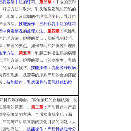
催乳基础手法的练习
。
第三章：
中医的三种
、
辩证方法与取穴。乳头皲裂
及乳头凹陷
的
现
、
现象，及此期的
生理
病理变化
；
乳汁自
护理方法
。
技能操作：三种缺乳手法的练习
程中突发情况的处理方法
。
第四章：
急性乳
的处理方法，护理的要点，及哺乳的技巧。
法，护理的要点。如何帮助产妇度过生理性
按摩方法。
第五章
：
乳腺三种增生病的病理
处理的方法，护理的要点（乳腺增生，乳腺
）的病因及预防
。
技能操作：乳房各种疾病
与表现现象，及营养的原则产后饮食的搭配
法，
技能操作：乳房保养与回乳排残奶按
妇科疾病的误区（宫颈糜烂的正确认知，发
宫肌瘤的原因）。
第二章：
产前骨盆与产后
检测及
修复的方法。产后盆底肌变化（漏
。产前与产后腹直肌的变化引发的问题（大
（运动疗法）。
技能操作
：
产后骨盆耻骨分