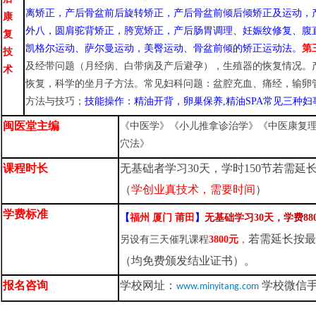
离矫正，产后骨盆前后旋转矫正，产后骨盆前倾后倾矫正及运动，
康
外八，圆肩驼背矫正，胯宽矫正，产后
肠胃调理
、
妊娠纹修复
、
腹
复
凯格尔运动
、萨尔曼运动，美
臀运动
、
骨盆前倾的矫正运动法
。
第
技
及经带问题（月经病
、
白带病及产后避孕），生殖器的恢复情况。
术
恢复，科学的坐月子方法。常见妇科问题：盆腔充血
、
痛经
，
输卵
方法与技巧；
技能操作：精油开背，卵巢保养
,
精油
SPA
常见三种妇
闽医堂主编
《中医学》《小儿推拿诊治学》《中医康复
穴法》
课程时长
无基础者学习30天，学时150
节若需延
（
学创业真技术
，
需要时间
）
学费标准
【
福州 厦门 莆田
】
无基础
学习30天，
学费88
若需延长按
另设
有三天催乳课程
3800元
，
（均免费颁发结业证书）。
报名咨询
学校网址：
学校微信手机：
www.minyitang.com