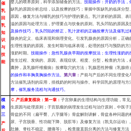
婴儿的喂养原则，科学添加辅食的方法。
技能操作：
开奶的手法，
催
缺乳的原因分析总结，以及按摩的技巧；掌握中医缺乳的临床分型
乳
原因，修复方法与哺乳的技巧与护理的要点
。
乳汁淤积的原因
、
表
回
溢的原因与处理方法，护理要点与饮食的原则。乳头凹陷的原因及
乳
及操作技巧，
乳头凹陷的矫正，
乳汁淤积的正确按摩方法及催乳过
知
腺炎的定义
、临床
表现
和
病理变化
。
引发乳腺炎的原因分析，正确
识
生理性涨奶的原因
、
发生时期与
临床
表现，处理的技巧与预防的方
与
涨奶时期
。
技能操作：急性乳腺炎早期的按摩技法；生理性涨奶的
技
发生过程
、
发病的
、
原因
、
表现症状
、
程度
、
分型，检查的方法，
能
囊肿，及乳腺纤维瘤病）按摩取穴的方法；乳腺恶性肿瘤（乳腺癌
的操作和丰胸
美胸
操作方法。
第六章：
产前与产后的不同生理变化
方法催乳汤剂的应用，排残奶的时间与操作。科学回乳的原理与方
摩
，催乳服务流程与沟通技巧。
模
Ｃ
.产后康复模块：第一章：
子宫卵巢的生理结构与生理功能，常见
块
生原因与处理原则；子宫肌瘤的病理发生过程与治疗原则，中医子
三
骨盆的不同（扁平臀
、
八字腿
等
）
骨盆解剖讲解，
骨盆各种问题的
尿
、
子宫脱垂
、
性功能下降
、
脱肛等）及修复方法（凯戈尔运动）
产
肚腩
、
脊柱不稳定
、
腰痛等），检查腹直肌分离的方法与修复方法
后