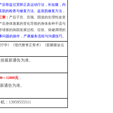
产后骨盆过宽矫正及运动疗法，长短腿，内
直肌的检查与修复方法
、盆底肌修复方法，
三章：
产后子宫
、
宫颈
、
阴道的生理性改变
产后身体激素的变化导致的身体各种不适与
管堵塞的病因发展过程
、
症状
、
保健调理的
事问题的操作
，产康服务流程与沟通技巧。
理疗学》《现代整脊正骨术》《脏腑腹诊点
长按最新通告为准。
00
～12800
元
，
最新通告为准。
13959555511