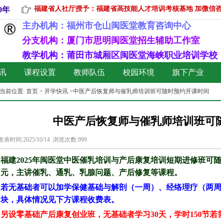
福建省人社厅授予：福建省高技能人才培训考核基地 加微信咨询:13
0年
主办机构：
福州市仓山闽医堂教育咨询中心
分支机构：厦门市思明闽医堂招生辅助工作室
教学机构：莆田市城厢区闽医堂海峡职业培训学校
讯
课程设置
教师队伍
校园环境
旗下产业
当前位置:
首页
>
开学快讯
>中医产后恢复师与催乳师培训班可随时预约开课时间
中医产后恢复师与催乳师培训班可
发表时间:2025/10/14 浏览次数:999
福建
2025年
闽医堂
中医
催乳培训与产后康复培训短期进修班可随
元，主讲催乳、通乳、乳腺问题、产后修复等课程。
若无基础者可以加学保健基础与解剖（一周）、经络理疗（两
块，具体情况见下方课程收费表。
另设零基础产后康复创业班，无基础者学习30天，学时150节