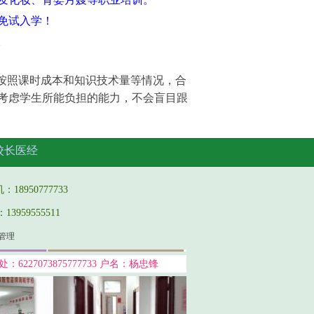
，免试入学！
1
按照课时成本和知识技术量等情况，
合
考虑学生所能负担的能力，
不会盲目跟
校长医经
950777733
959555511
管理
227073875777733 户名：杨忠锋