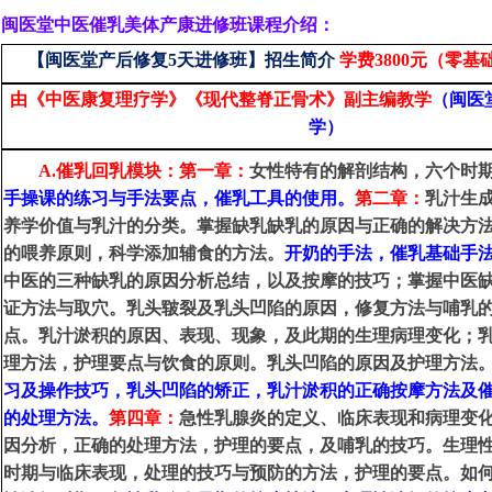
闽医堂中医催乳美体产康进修班课程介绍：
【
闽医堂
产后修复5天进修班】招生
简介
学费3800元（零基础
由《中医康复理疗学》《现代整脊正骨术》副主编教学
（闽医
学）
A.催乳回乳模块：第一章：
女性特有
的解剖结构，六个时
手操课的练习
与手法要点，催乳工具的使用。
第二章：
乳汁生
养学价值与乳汁的分类。掌握缺乳缺乳的原因与正确的解决方
的喂养原则，科学添加辅食的方法。
开奶的手法，
催乳基础手
中医的三种缺乳的原因分析总结，以及按摩的技巧；掌握中医
证方法与取穴。乳头皲裂
及乳头凹陷
的原因，修复方法与哺乳
点
。
乳汁淤积的原因
、
表现
、
现象，及此期的
生理
病理变化
；
理方法，护理要点与饮食的原则。乳头凹陷的原因及护理方法
习及操作技巧，
乳头凹陷的矫正，
乳汁淤积的正确按摩方法及
的处理方法
。
第四章：
急性乳腺炎的定义
、临床
表现
和
病理变
因分析，正确的处理方法，护理的要点，及哺乳的技巧。生理
时期与
临床
表现，处理的技巧与预防的方法，护理的要点。如