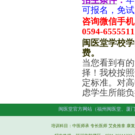
招生条件
：
年
可报名，免试
咨询微信手机：
0594-6555511
闽医堂学校学
费
。
当您看到有的
择！
我
校按照
定标准
。对高
虑学生所能负
闽医堂官方网站（福州闽医堂、厦
培训科目：中医师承 专长医师
艾灸推拿
康复