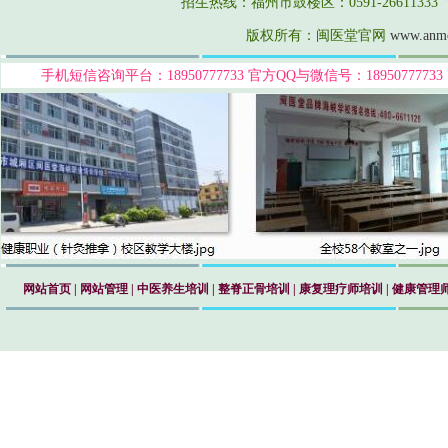
招生热线：福州市鼓楼区：0591-26611333 莆
版权所有：闽医堂官网
www.anm
手机短信咨询平台：18950777733
官方QQ与微信号：189507777
网站首页
|
网站管理
|
中医养生培训
|
整脊正骨培训
|
康复理疗师培训
|
健康管理