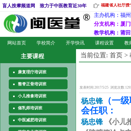
福建省人社厅授予
盲人按摩频道网 致力于中医教育近30年
主办机构：
福州
分支机构：厦门
教学机构：莆田
网站首页
学校简介
开学快讯
课程设置
教
当前位置:
首页
>
主要课程
康复理疗培训班
整脊正骨培训班
发表时间:2017/5/25 浏览次数:12
小儿推拿培训班
（一级
杨忠锋
会任职：
催乳师培训班
杨忠锋
《小儿
中医减肥培训班